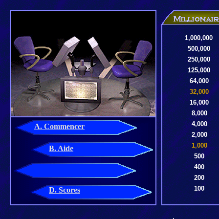
1,000,000
500,000
250,000
125,000
64,000
32,000
16,000
8,000
4,000
A. Commencer
2,000
1,000
B. Aide
500
400
200
100
D. Scores