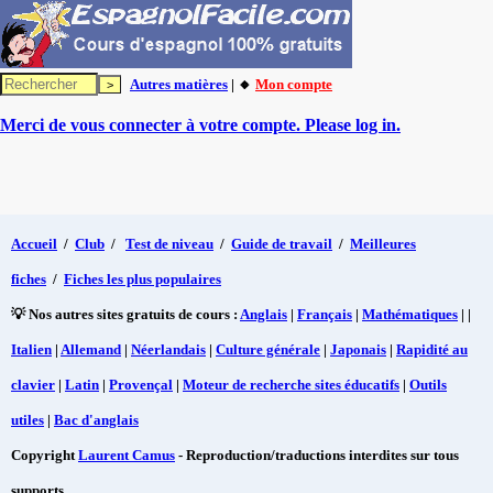
Autres matières
| 🔸
Mon compte
Merci de vous connecter à votre compte. Please log in.
Accueil
/
Club
/
Test de niveau
/
Guide de travail
/
Meilleures
fiches
/
Fiches les plus populaires
💡 Nos autres sites gratuits de cours :
Anglais
|
Français
|
Mathématiques
| |
Italien
|
Allemand
|
Néerlandais
|
Culture générale
|
Japonais
|
Rapidité au
clavier
|
Latin
|
Provençal
|
Moteur de recherche sites éducatifs
|
Outils
utiles
|
Bac d'anglais
Copyright
Laurent Camus
- Reproduction/traductions interdites sur tous
supports