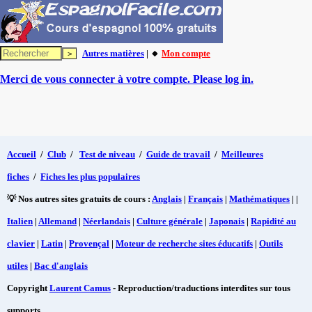
Autres matières
| 🔸
Mon compte
Merci de vous connecter à votre compte. Please log in.
Accueil
/
Club
/
Test de niveau
/
Guide de travail
/
Meilleures
fiches
/
Fiches les plus populaires
💡 Nos autres sites gratuits de cours :
Anglais
|
Français
|
Mathématiques
| |
Italien
|
Allemand
|
Néerlandais
|
Culture générale
|
Japonais
|
Rapidité au
clavier
|
Latin
|
Provençal
|
Moteur de recherche sites éducatifs
|
Outils
utiles
|
Bac d'anglais
Copyright
Laurent Camus
- Reproduction/traductions interdites sur tous
supports