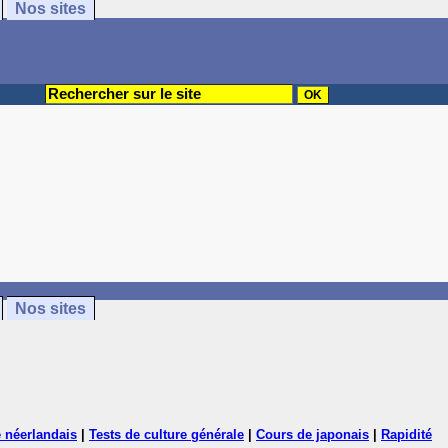
Nos sites
Nos sites
 néerlandais
|
Tests de culture générale
|
Cours de japonais
|
Rapidité