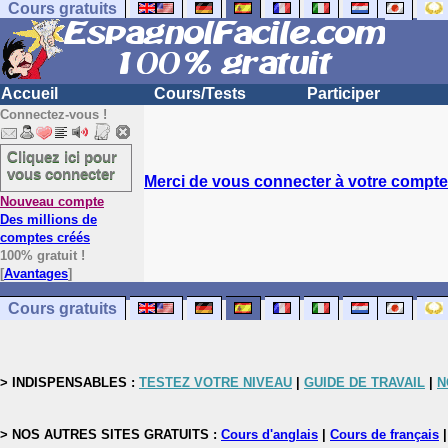
Cours gratuits
Accueil
Cours/Tests
Participer
Connectez-vous !
Cliquez ici pour
vous connecter
Merci de vous connecter à votre compte.
Nouveau compte
Des millions de
comptes créés
100% gratuit !
[
Avantages
]
Cours gratuits
> INDISPENSABLES :
TESTEZ VOTRE NIVEAU
|
GUIDE DE TRAVAIL
|
N
> NOS AUTRES SITES GRATUITS :
Cours d'anglais
|
Cours de français