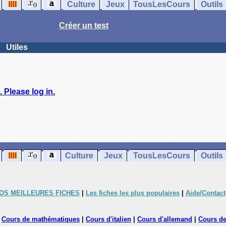
Culture
Jeux
TousLesCours
Outils
Créer un test
Utiles
 Please log in.
Culture
Jeux
TousLesCours
Outils
OS MEILLEURES FICHES
|
Les fiches les plus populaires
|
Aide/Contact
|
Cours de mathématiques
|
Cours d'italien
|
Cours d'allemand
|
Cours de