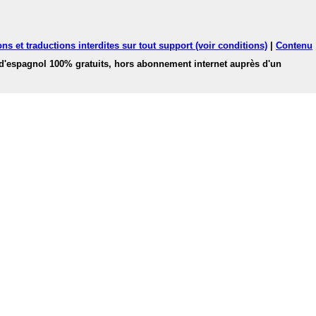
ns et traductions interdites sur tout support (voir conditions)
|
Contenu
 d'espagnol 100% gratuits, hors abonnement internet auprès d'un