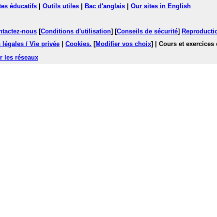
tes éducatifs
|
Outils utiles
|
Bac d'anglais
|
Our sites in English
ntactez-nous
[
Conditions d'utilisation
] [
Conseils de sécurité
]
Reproductio
légales / Vie privée
|
Cookies
.
[
Modifier vos choix
]
| Cours et exercices
r les réseaux