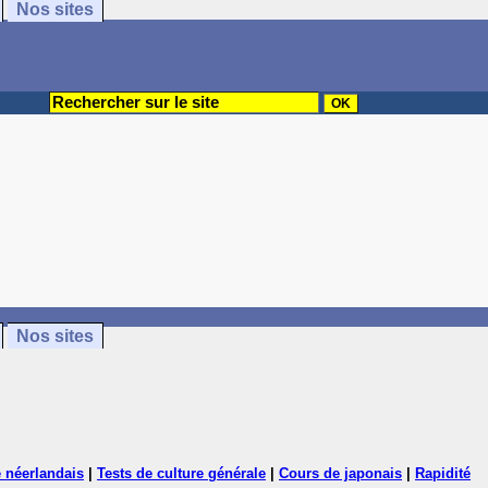
Nos sites
Nos sites
 néerlandais
|
Tests de culture générale
|
Cours de japonais
|
Rapidité