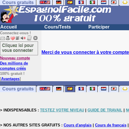
Cours gratuits
Accueil
Cours/Tests
Participer
Connectez-vous !
Cliquez ici pour
vous connecter
Merci de vous connecter à votre compte.
Nouveau compte
Des millions de
comptes créés
100% gratuit !
[
Avantages
]
Cours gratuits
> INDISPENSABLES :
TESTEZ VOTRE NIVEAU
|
GUIDE DE TRAVAIL
|
N
> NOS AUTRES SITES GRATUITS :
Cours d'anglais
|
Cours de français