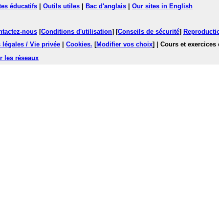
tes éducatifs
|
Outils utiles
|
Bac d'anglais
|
Our sites in English
ntactez-nous
[
Conditions d'utilisation
] [
Conseils de sécurité
]
Reproductio
légales / Vie privée
|
Cookies
.
[
Modifier vos choix
]
| Cours et exercices
r les réseaux