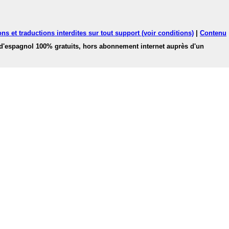
ns et traductions interdites sur tout support (voir conditions)
|
Contenu
 d'espagnol 100% gratuits, hors abonnement internet auprès d'un