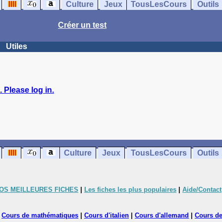
Culture
Jeux
TousLesCours
Outils
Créer un test
Utiles
 Please log in.
Culture
Jeux
TousLesCours
Outils
OS MEILLEURES FICHES
|
Les fiches les plus populaires
|
Aide/Contact
|
Cours de mathématiques
|
Cours d'italien
|
Cours d'allemand
|
Cours de