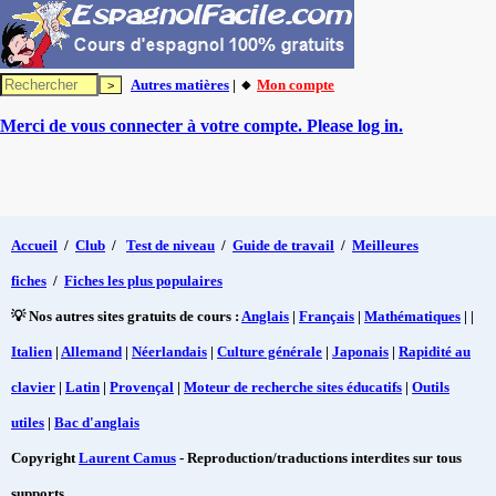
Autres matières
| 🔸
Mon compte
Merci de vous connecter à votre compte. Please log in.
Accueil
/
Club
/
Test de niveau
/
Guide de travail
/
Meilleures
fiches
/
Fiches les plus populaires
💡 Nos autres sites gratuits de cours :
Anglais
|
Français
|
Mathématiques
| |
Italien
|
Allemand
|
Néerlandais
|
Culture générale
|
Japonais
|
Rapidité au
clavier
|
Latin
|
Provençal
|
Moteur de recherche sites éducatifs
|
Outils
utiles
|
Bac d'anglais
Copyright
Laurent Camus
- Reproduction/traductions interdites sur tous
supports