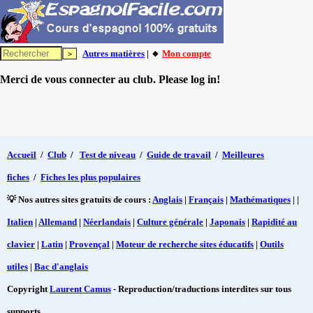
Autres matières
| 🔸
Mon compte
Merci de vous connecter au club. Please log in!
Accueil
/
Club
/
Test de niveau
/
Guide de travail
/
Meilleures
fiches
/
Fiches les plus populaires
💡 Nos autres sites gratuits de cours :
Anglais
|
Français
|
Mathématiques
| |
Italien
|
Allemand
|
Néerlandais
|
Culture générale
|
Japonais
|
Rapidité au
clavier
|
Latin
|
Provençal
|
Moteur de recherche sites éducatifs
|
Outils
utiles
|
Bac d'anglais
Copyright
Laurent Camus
- Reproduction/traductions interdites sur tous
supports