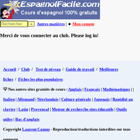
Autres matières
| 🔸
Mon compte
Merci de vous connecter au club. Please log in!
Accueil
/
Club
/
Test de niveau
/
Guide de travail
/
Meilleures
fiches
/
Fiches les plus populaires
💡 Nos autres sites gratuits de cours :
Anglais
|
Français
|
Mathématiques
| |
Italien
|
Allemand
|
Néerlandais
|
Culture générale
|
Japonais
|
Rapidité au
clavier
|
Latin
|
Provençal
|
Moteur de recherche sites éducatifs
|
Outils
utiles
|
Bac d'anglais
Copyright
Laurent Camus
- Reproduction/traductions interdites sur tous
supports