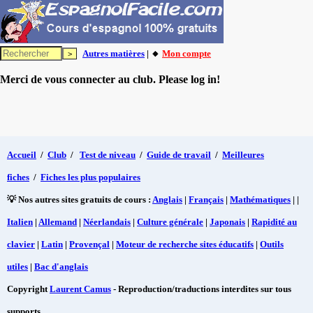
Autres matières
| 🔸
Mon compte
Merci de vous connecter au club. Please log in!
Accueil
/
Club
/
Test de niveau
/
Guide de travail
/
Meilleures
fiches
/
Fiches les plus populaires
💡 Nos autres sites gratuits de cours :
Anglais
|
Français
|
Mathématiques
| |
Italien
|
Allemand
|
Néerlandais
|
Culture générale
|
Japonais
|
Rapidité au
clavier
|
Latin
|
Provençal
|
Moteur de recherche sites éducatifs
|
Outils
utiles
|
Bac d'anglais
Copyright
Laurent Camus
- Reproduction/traductions interdites sur tous
supports