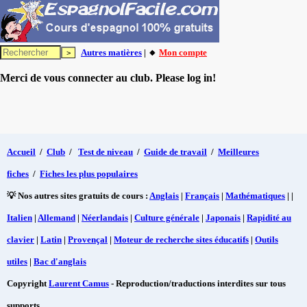
Autres matières
| 🔸
Mon compte
Merci de vous connecter au club. Please log in!
Accueil
/
Club
/
Test de niveau
/
Guide de travail
/
Meilleures
fiches
/
Fiches les plus populaires
💡 Nos autres sites gratuits de cours :
Anglais
|
Français
|
Mathématiques
| |
Italien
|
Allemand
|
Néerlandais
|
Culture générale
|
Japonais
|
Rapidité au
clavier
|
Latin
|
Provençal
|
Moteur de recherche sites éducatifs
|
Outils
utiles
|
Bac d'anglais
Copyright
Laurent Camus
- Reproduction/traductions interdites sur tous
supports