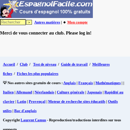
Autres matières
| 🔸
Mon compte
Merci de vous connecter au club. Please log in!
Accueil
/
Club
/
Test de niveau
/
Guide de travail
/
Meilleures
fiches
/
Fiches les plus populaires
💡 Nos autres sites gratuits de cours :
Anglais
|
Français
|
Mathématiques
| |
Italien
|
Allemand
|
Néerlandais
|
Culture générale
|
Japonais
|
Rapidité au
clavier
|
Latin
|
Provençal
|
Moteur de recherche sites éducatifs
|
Outils
utiles
|
Bac d'anglais
Copyright
Laurent Camus
- Reproduction/traductions interdites sur tous
supports