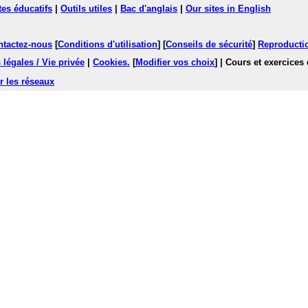
tes éducatifs
|
Outils utiles
|
Bac d'anglais
|
Our sites in English
ntactez-nous
[
Conditions d'utilisation
] [
Conseils de sécurité
]
Reproductio
légales / Vie privée
|
Cookies
.
[
Modifier vos choix
]
| Cours et exercices
r les réseaux