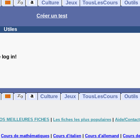
Culture
Jeux
TousLesCours
Outils
Créer un test
Utiles
log in!
Culture
Jeux
TousLesCours
Outils
OS MEILLEURES FICHES
|
Les fiches les plus populaires
|
Aide/Contact
|
Cours de mathématiques
|
Cours d'italien
|
Cours d'allemand
|
Cours de