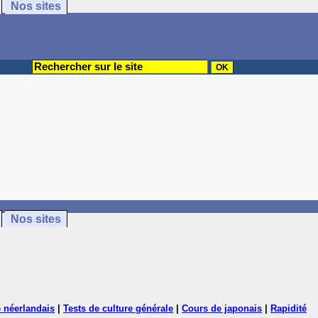
Nos sites
Nos sites
 néerlandais
|
Tests de culture générale
|
Cours de japonais
|
Rapidité