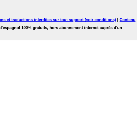
ns et traductions interdites sur tout support (voir conditions)
|
Contenu
 d'espagnol 100% gratuits, hors abonnement internet auprès d'un