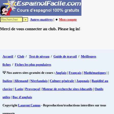
Autres matières
| 🔸
Mon compte
Merci de vous connecter au club. Please log in!
Accueil
/
Club
/
Test de niveau
/
Guide de travail
/
Meilleures
fiches
/
Fiches les plus populaires
💡 Nos autres sites gratuits de cours :
Anglais
|
Français
|
Mathématiques
| |
Italien
|
Allemand
|
Néerlandais
|
Culture générale
|
Japonais
|
Rapidité au
clavier
|
Latin
|
Provençal
|
Moteur de recherche sites éducatifs
|
Outils
utiles
|
Bac d'anglais
Copyright
Laurent Camus
- Reproduction/traductions interdites sur tous
supports