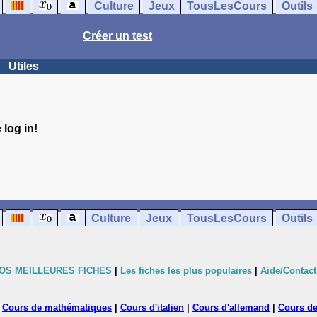
Culture
Jeux
TousLesCours
Outils
Créer un test
Utiles
log in!
Culture
Jeux
TousLesCours
Outils
OS MEILLEURES FICHES
|
Les fiches les plus populaires
|
Aide/Contact
|
Cours de mathématiques
|
Cours d'italien
|
Cours d'allemand
|
Cours de