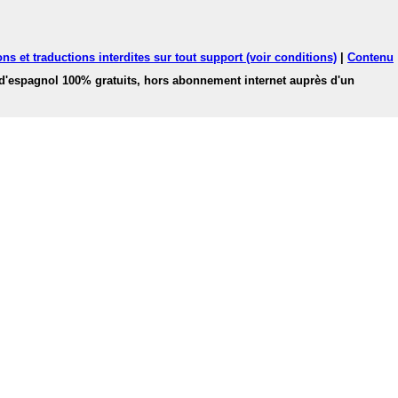
ns et traductions interdites sur tout support (voir conditions)
|
Contenu
 d'espagnol 100% gratuits, hors abonnement internet auprès d'un