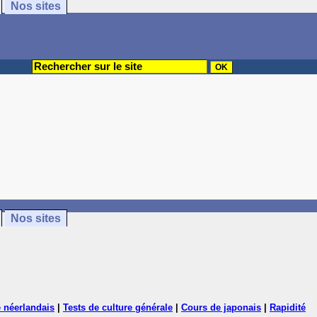
Nos sites
Nos sites
 néerlandais
|
Tests de culture générale
|
Cours de japonais
|
Rapidité