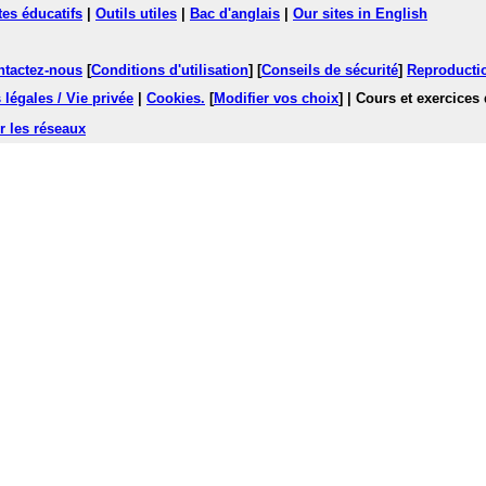
tes éducatifs
|
Outils utiles
|
Bac d'anglais
|
Our sites in English
ntactez-nous
[
Conditions d'utilisation
] [
Conseils de sécurité
]
Reproductio
légales / Vie privée
|
Cookies
.
[
Modifier vos choix
]
| Cours et exercices
r les réseaux