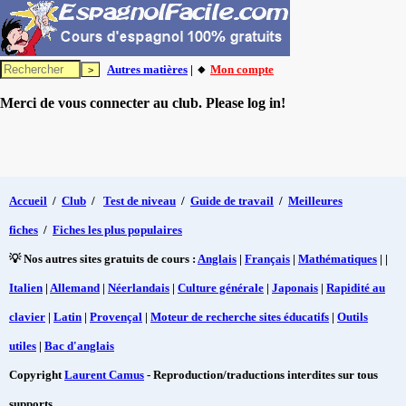
Autres matières
| 🔸
Mon compte
Merci de vous connecter au club. Please log in!
Accueil
/
Club
/
Test de niveau
/
Guide de travail
/
Meilleures
fiches
/
Fiches les plus populaires
💡 Nos autres sites gratuits de cours :
Anglais
|
Français
|
Mathématiques
| |
Italien
|
Allemand
|
Néerlandais
|
Culture générale
|
Japonais
|
Rapidité au
clavier
|
Latin
|
Provençal
|
Moteur de recherche sites éducatifs
|
Outils
utiles
|
Bac d'anglais
Copyright
Laurent Camus
- Reproduction/traductions interdites sur tous
supports