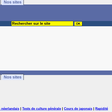
Nos sites
Nos sites
 néerlandais
|
Tests de culture générale
|
Cours de japonais
|
Rapidité