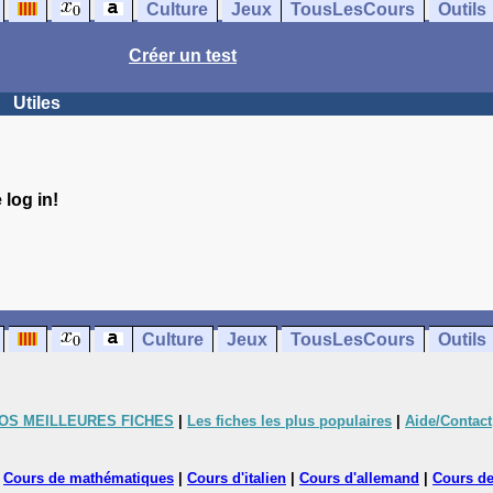
Culture
Jeux
TousLesCours
Outils
Créer un test
Utiles
log in!
Culture
Jeux
TousLesCours
Outils
OS MEILLEURES FICHES
|
Les fiches les plus populaires
|
Aide/Contact
|
Cours de mathématiques
|
Cours d'italien
|
Cours d'allemand
|
Cours de