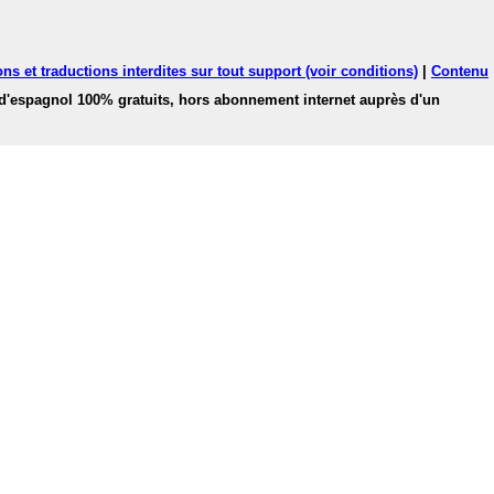
ns et traductions interdites sur tout support (voir conditions)
|
Contenu
 d'espagnol 100% gratuits, hors abonnement internet auprès d'un