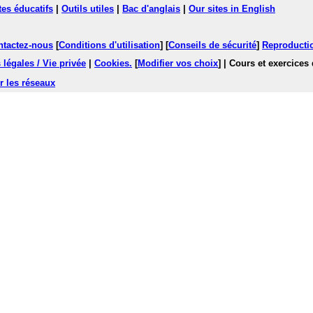
tes éducatifs
|
Outils utiles
|
Bac d'anglais
|
Our sites in English
ntactez-nous
[
Conditions d'utilisation
] [
Conseils de sécurité
]
Reproductio
légales / Vie privée
|
Cookies
.
[
Modifier vos choix
]
| Cours et exercices
r les réseaux