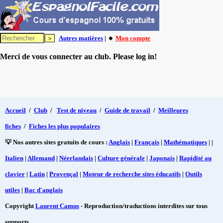
Autres matières
| 🔸
Mon compte
Merci de vous connecter au club. Please log in!
Accueil
/
Club
/
Test de niveau
/
Guide de travail
/
Meilleures
fiches
/
Fiches les plus populaires
💡 Nos autres sites gratuits de cours :
Anglais
|
Français
|
Mathématiques
| |
Italien
|
Allemand
|
Néerlandais
|
Culture générale
|
Japonais
|
Rapidité au
clavier
|
Latin
|
Provençal
|
Moteur de recherche sites éducatifs
|
Outils
utiles
|
Bac d'anglais
Copyright
Laurent Camus
- Reproduction/traductions interdites sur tous
supports