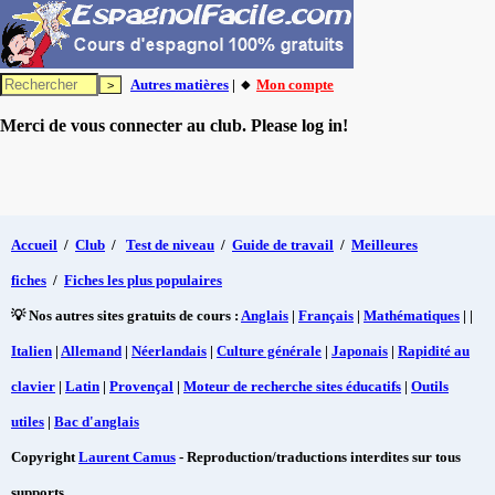
Autres matières
| 🔸
Mon compte
Merci de vous connecter au club. Please log in!
Accueil
/
Club
/
Test de niveau
/
Guide de travail
/
Meilleures
fiches
/
Fiches les plus populaires
💡 Nos autres sites gratuits de cours :
Anglais
|
Français
|
Mathématiques
| |
Italien
|
Allemand
|
Néerlandais
|
Culture générale
|
Japonais
|
Rapidité au
clavier
|
Latin
|
Provençal
|
Moteur de recherche sites éducatifs
|
Outils
utiles
|
Bac d'anglais
Copyright
Laurent Camus
- Reproduction/traductions interdites sur tous
supports