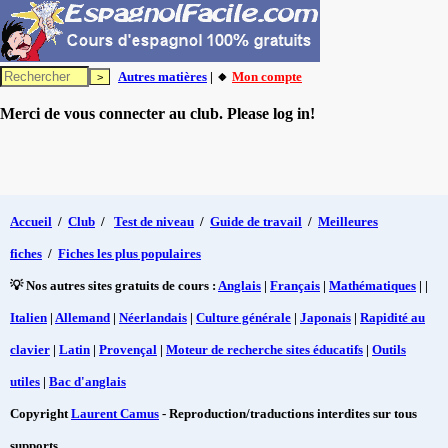
Autres matières
| 🔸
Mon compte
Merci de vous connecter au club. Please log in!
Accueil
/
Club
/
Test de niveau
/
Guide de travail
/
Meilleures
fiches
/
Fiches les plus populaires
💡 Nos autres sites gratuits de cours :
Anglais
|
Français
|
Mathématiques
| |
Italien
|
Allemand
|
Néerlandais
|
Culture générale
|
Japonais
|
Rapidité au
clavier
|
Latin
|
Provençal
|
Moteur de recherche sites éducatifs
|
Outils
utiles
|
Bac d'anglais
Copyright
Laurent Camus
- Reproduction/traductions interdites sur tous
supports