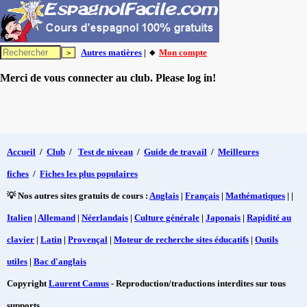
Autres matières
| 🔸
Mon compte
Merci de vous connecter au club. Please log in!
Accueil
/
Club
/
Test de niveau
/
Guide de travail
/
Meilleures
fiches
/
Fiches les plus populaires
💡 Nos autres sites gratuits de cours :
Anglais
|
Français
|
Mathématiques
| |
Italien
|
Allemand
|
Néerlandais
|
Culture générale
|
Japonais
|
Rapidité au
clavier
|
Latin
|
Provençal
|
Moteur de recherche sites éducatifs
|
Outils
utiles
|
Bac d'anglais
Copyright
Laurent Camus
- Reproduction/traductions interdites sur tous
supports