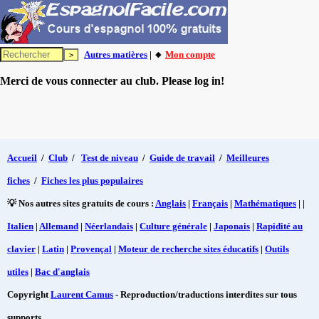
Autres matières
| 🔸
Mon compte
Merci de vous connecter au club. Please log in!
Accueil
/
Club
/
Test de niveau
/
Guide de travail
/
Meilleures
fiches
/
Fiches les plus populaires
💡 Nos autres sites gratuits de cours :
Anglais
|
Français
|
Mathématiques
| |
Italien
|
Allemand
|
Néerlandais
|
Culture générale
|
Japonais
|
Rapidité au
clavier
|
Latin
|
Provençal
|
Moteur de recherche sites éducatifs
|
Outils
utiles
|
Bac d'anglais
Copyright
Laurent Camus
- Reproduction/traductions interdites sur tous
supports