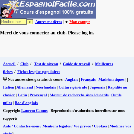
Autres matières
| 🔸
Mon compte
Merci de vous connecter au club. Please log in.
Accueil
/
Club
/
Test de niveau
/
Guide de travail
/
Meilleures
fiches
/
Fiches les plus populaires
💡 Nos autres sites gratuits de cours :
Anglais
|
Français
|
Mathématiques
| |
Italien
|
Allemand
|
Néerlandais
|
Culture générale
|
Japonais
|
Rapidité au
clavier
|
Latin
|
Provençal
|
Moteur de recherche sites éducatifs
|
Outils
utiles
|
Bac d'anglais
Copyright
Laurent Camus
- Reproduction/traductions interdites sur tous
supports
Aide / Contactez-nous / Mentions légales / Vie privée
/
Cookies
[
Modifier vos
choix
]