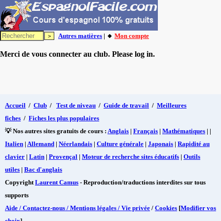
Autres matières
| 🔸
Mon compte
Merci de vous connecter au club. Please log in.
Accueil
/
Club
/
Test de niveau
/
Guide de travail
/
Meilleures
fiches
/
Fiches les plus populaires
💡 Nos autres sites gratuits de cours :
Anglais
|
Français
|
Mathématiques
| |
Italien
|
Allemand
|
Néerlandais
|
Culture générale
|
Japonais
|
Rapidité au
clavier
|
Latin
|
Provençal
|
Moteur de recherche sites éducatifs
|
Outils
utiles
|
Bac d'anglais
Copyright
Laurent Camus
- Reproduction/traductions interdites sur tous
supports
Aide / Contactez-nous / Mentions légales / Vie privée
/
Cookies
[
Modifier vos
choix
]