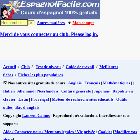
Autres matières
| 🔸
Mon compte
Merci de vous connecter au club. Please log in.
Accueil
/
Club
/
Test de niveau
/
Guide de travail
/
Meilleures
fiches
/
Fiches les plus populaires
💡 Nos autres sites gratuits de cours :
Anglais
|
Français
|
Mathématiques
| |
Italien
|
Allemand
|
Néerlandais
|
Culture générale
|
Japonais
|
Rapidité au
clavier
|
Latin
|
Provençal
|
Moteur de recherche sites éducatifs
|
Outils
utiles
|
Bac d'anglais
Copyright
Laurent Camus
- Reproduction/traductions interdites sur tous
supports
Aide / Contactez-nous / Mentions légales / Vie privée
/
Cookies
[
Modifier vos
choix
]