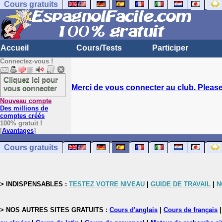
Cours gratuits
Accueil
Cours/Tests
Participer
Connectez-vous !
Cliquez ici pour
Merci de vous connecter au club. Please 
vous connecter
Nouveau compte
Des millions de
comptes créés
100% gratuit !
[
Avantages
]
Cours gratuits
> INDISPENSABLES :
TESTEZ VOTRE NIVEAU
|
GUIDE DE TRAVAIL
|
N
> NOS AUTRES SITES GRATUITS :
Cours d'anglais
|
Cours de français