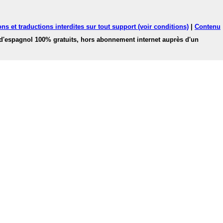
ns et traductions interdites sur tout support (voir conditions)
|
Contenu
 d'espagnol 100% gratuits, hors abonnement internet auprès d'un