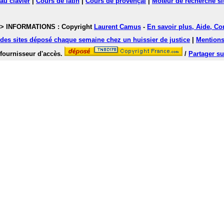
au clavier
|
Cours de latin
|
Cours de provençal
|
Moteur de recherche si
> INFORMATIONS : Copyright
Laurent Camus
-
En savoir plus, Aide, Co
des sites déposé chaque semaine chez un huissier de justice
|
Mentions 
fournisseur d'accès.
/
Partager su