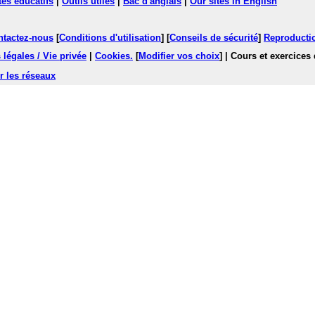
tes éducatifs
|
Outils utiles
|
Bac d'anglais
|
Our sites in English
ntactez-nous
[
Conditions d'utilisation
] [
Conseils de sécurité
]
Reproductio
légales / Vie privée
|
Cookies
.
[
Modifier vos choix
]
| Cours et exercices
r les réseaux