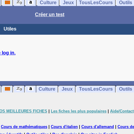
Culture
Jeux
TousLesCours
Outils
Créer un test
Utiles
log in.
Culture
Jeux
TousLesCours
Outils
OS MEILLEURES FICHES
|
Les fiches les plus populaires
|
Aide/Contact
|
Cours de mathématiques
|
Cours d'italien
|
Cours d'allemand
|
Cours de