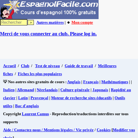
Autres matières
| 🔸
Mon compte
Merci de vous connecter au club. Please log in.
Accueil
/
Club
/
Test de niveau
/
Guide de travail
/
Meilleures
fiches
/
Fiches les plus populaires
💡 Nos autres sites gratuits de cours :
Anglais
|
Français
|
Mathématiques
| |
Italien
|
Allemand
|
Néerlandais
|
Culture générale
|
Japonais
|
Rapidité au
clavier
|
Latin
|
Provençal
|
Moteur de recherche sites éducatifs
|
Outils
utiles
|
Bac d'anglais
Copyright
Laurent Camus
- Reproduction/traductions interdites sur tous
supports
Aide / Contactez-nous / Mentions légales / Vie privée
/
Cookies
[
Modifier vos
choix
]