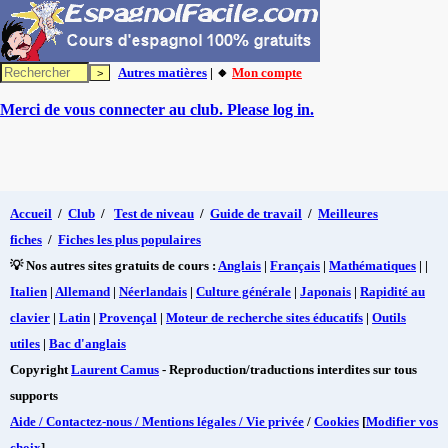
Autres matières
| 🔸
Mon compte
Merci de vous connecter au club. Please log in.
Accueil
/
Club
/
Test de niveau
/
Guide de travail
/
Meilleures
fiches
/
Fiches les plus populaires
💡 Nos autres sites gratuits de cours :
Anglais
|
Français
|
Mathématiques
| |
Italien
|
Allemand
|
Néerlandais
|
Culture générale
|
Japonais
|
Rapidité au
clavier
|
Latin
|
Provençal
|
Moteur de recherche sites éducatifs
|
Outils
utiles
|
Bac d'anglais
Copyright
Laurent Camus
- Reproduction/traductions interdites sur tous
supports
Aide / Contactez-nous / Mentions légales / Vie privée
/
Cookies
[
Modifier vos
choix
]