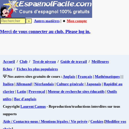
Autres matières
| 🔸
Mon compte
Merci de vous connecter au club. Please log in.
Accueil
/
Club
/
Test de niveau
/
Guide de travail
/
Meilleures
fiches
/
Fiches les plus populaires
💡 Nos autres sites gratuits de cours :
Anglais
|
Français
|
Mathématiques
| |
Italien
|
Allemand
|
Néerlandais
|
Culture générale
|
Japonais
|
Rapidité au
clavier
|
Latin
|
Provençal
|
Moteur de recherche sites éducatifs
|
Outils
utiles
|
Bac d'anglais
Copyright
Laurent Camus
- Reproduction/traductions interdites sur tous
supports
Aide / Contactez-nous / Mentions légales / Vie privée
/
Cookies
[
Modifier vos
choix
]