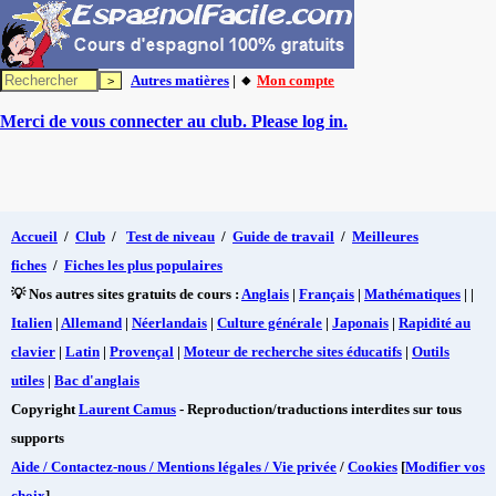
Autres matières
| 🔸
Mon compte
Merci de vous connecter au club. Please log in.
Accueil
/
Club
/
Test de niveau
/
Guide de travail
/
Meilleures
fiches
/
Fiches les plus populaires
💡 Nos autres sites gratuits de cours :
Anglais
|
Français
|
Mathématiques
| |
Italien
|
Allemand
|
Néerlandais
|
Culture générale
|
Japonais
|
Rapidité au
clavier
|
Latin
|
Provençal
|
Moteur de recherche sites éducatifs
|
Outils
utiles
|
Bac d'anglais
Copyright
Laurent Camus
- Reproduction/traductions interdites sur tous
supports
Aide / Contactez-nous / Mentions légales / Vie privée
/
Cookies
[
Modifier vos
choix
]