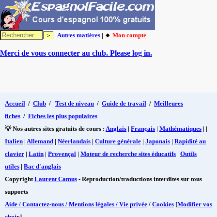
Autres matières
| 🔸
Mon compte
Merci de vous connecter au club. Please log in.
Accueil
/
Club
/
Test de niveau
/
Guide de travail
/
Meilleures
fiches
/
Fiches les plus populaires
💡 Nos autres sites gratuits de cours :
Anglais
|
Français
|
Mathématiques
| |
Italien
|
Allemand
|
Néerlandais
|
Culture générale
|
Japonais
|
Rapidité au
clavier
|
Latin
|
Provençal
|
Moteur de recherche sites éducatifs
|
Outils
utiles
|
Bac d'anglais
Copyright
Laurent Camus
- Reproduction/traductions interdites sur tous
supports
Aide / Contactez-nous / Mentions légales / Vie privée
/
Cookies
[
Modifier vos
choix
]