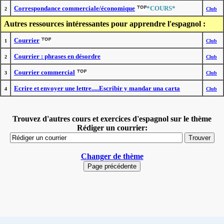
Correspondance commerciale/économique
*COURS*
2
Club
Autres ressources intéressantes pour apprendre l'espagnol :
Courrier
1
Club
Courrier : phrases en désordre
2
Club
Courrier commercial
3
Club
Ecrire et envoyer une lettre.....Escribir y mandar una carta
4
Club
Trouvez d'autres cours et exercices d'espagnol sur le thème
Rédiger un courrier:
Changer de thème