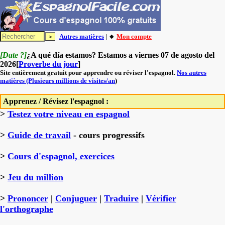
Autres matières
| 🔸
Mon compte
[Date ?]
¿A qué día estamos? Estamos a viernes 07 de agosto del
2026[
Proverbe du jour
]
Site entièrement gratuit pour apprendre ou réviser l'espagnol.
Nos autres
matières (Plusieurs millions de visites/an
)
Apprenez / Révisez l'espagnol :
>
Testez votre niveau en espagnol
>
Guide de travail
- cours progressifs
>
Cours d'espagnol, exercices
>
Jeu du million
>
Prononcer
|
Conjuguer
|
Traduire
|
Vérifier
l'orthographe