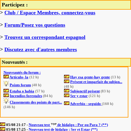
Participez :
>
Club / Espace Membres, connectez-vous
>
Forum/Posez vos questions
>
Trouvez un correspondant espagnol
>
Discutez avec d'autres membres
Nouveautés :
Nouveautés du forum :
Artículo- la
(12 h)
Hay esa gente-hay gente
(13 h)
Présent et imparfait du subjon...
Points forum
(40 h)
(48 h)
Estaba o habia
(57 h)
Subjonctif présent
(83 h)
Incendios forestales
(84 h)
Ser y estar
(121 h)
Classements des points de part...
Adverbio - seguido
(160 h)
(146 h)
05/08 21:17 -
Nouveau test
de hidalgo : Por ou Para ? (**)
05/08 17:25 -
Nouveau test de hidalgo : Ser et Estar (**)