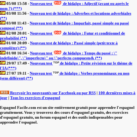
05/08 15:58 -
Nouveau test
de hidalgo : Adjectif (avant ou après le
nom ?) (***)
03/08 11:56 -
Nouveau test de hidalgo : Adverbes et locutions adverbiales
(**)
03/08 11:43 -
Nouveau test de hidalgo : Imparfait, passé simple ou passé
composé (**)
02/08 20:01 -
Nouveau test
de hidalgo : Futur et conditionnel de
probabilité (**)
01/08 20:09 -
Nouveau test de hidalgo : Passé simple (petit texte à
compléter) (**)
01/08 16:34 -
Nouveau test
de hidalgo : Temps du passé : \"
indefinido\", \"imperfecto\" ou \"perfecto compuesto& (**)
29/07 17:49 -
Nouveau test
de hidalgo : Petite révision sur le thème de
l'IA (***)
27/07 19:11 -
Nouveau test
de hidalgo : Verbes pronominaux ou non
(sens différent) (**)
Recevoir les nouveautés sur Facebook ou par RSS
|
100 dernières mises à
jour
|
Tous les exercices d'espagnol
Espagnol Facile.com est un site entièrement gratuit pour apprendre l'espagnol
gratuitement. Vous y trouverez des cours d'espagnol gratuits, des exercices
d'espagnol gratuits, un forum espagnol et des outils indispensables pour
apprendre l'espagnol.