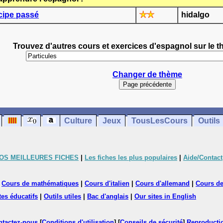
cipe passé
hidalgo
Trouvez d'autres cours et exercices d'espagnol sur le t
Changer de thème
Culture
Jeux
TousLesCours
Outils
OS MEILLEURES FICHES
|
Les fiches les plus populaires
|
Aide/Contact
|
Cours de mathématiques
|
Cours d'italien
|
Cours d'allemand
|
Cours de
tes éducatifs
|
Outils utiles
|
Bac d'anglais
|
Our sites in English
ntactez-nous
[
Conditions d'utilisation
] [
Conseils de sécurité
]
Reproductio