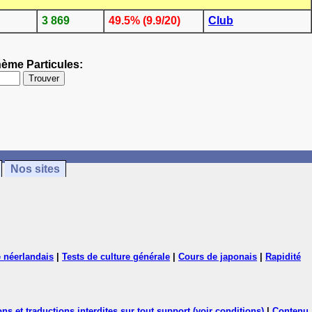
3 869
49.5% (9.9/20)
Club
hème Particules:
Nos sites
 néerlandais
|
Tests de culture générale
|
Cours de japonais
|
Rapidité
ns et traductions interdites sur tout support (voir conditions)
|
Contenu