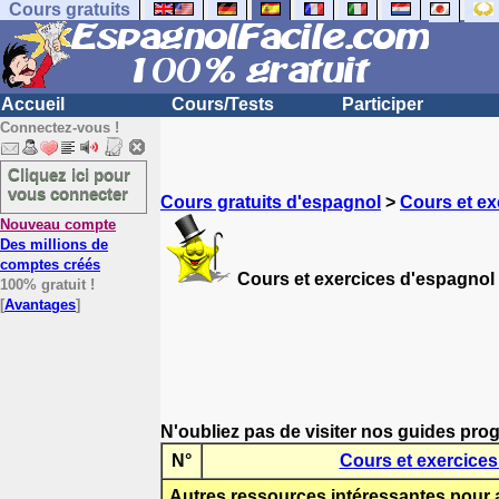
Cours gratuits
Accueil
Cours/Tests
Participer
Connectez-vous !
Cliquez ici pour
vous connecter
Cours gratuits d'espagnol
>
Cours et ex
Nouveau compte
Des millions de
comptes créés
Cours et exercices d'espagnol 
100% gratuit !
[
Avantages
]
N'oubliez pas de visiter nos guides prog
N°
Cours et exercices
Autres ressources intéressantes pour 