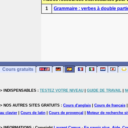
1
Grammaire : verbes à double parti
Cours gratuits
> INDISPENSABLES :
TESTEZ VOTRE NIVEAU
|
GUIDE DE TRAVAIL
|
N
> NOS AUTRES SITES GRATUITS :
Cours d'anglais
|
Cours de français
au clavier
|
Cours de latin
|
Cours de provençal
|
Moteur de recherche si
> INFORMATIONS : Copyright
Laurent Camus
-
En savoir plus, Aide, Co