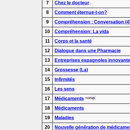
7
Chez le docteur
8
Comment éternue-t-on?
9
Compréhension : Conversation (4
10
Compréhension: La vida
11
Corps et la santé
12
Dialogue dans une Pharmacie
13
Entreprises espagnoles innovant
14
Grossesse (La)
15
Infirmités
16
Les sens
17
Médicaments
18
Médicaments
19
Maladies
20
Nouvelle génération de médicame