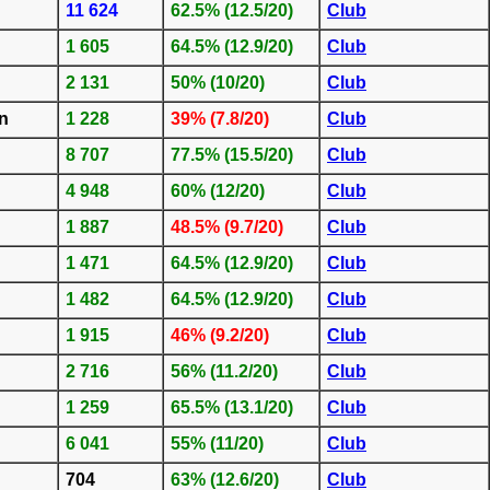
11 624
62.5% (12.5/20)
Club
1 605
64.5% (12.9/20)
Club
2 131
50% (10/20)
Club
n
1 228
39% (7.8/20)
Club
8 707
77.5% (15.5/20)
Club
4 948
60% (12/20)
Club
1 887
48.5% (9.7/20)
Club
1 471
64.5% (12.9/20)
Club
1 482
64.5% (12.9/20)
Club
1 915
46% (9.2/20)
Club
2 716
56% (11.2/20)
Club
1 259
65.5% (13.1/20)
Club
6 041
55% (11/20)
Club
704
63% (12.6/20)
Club