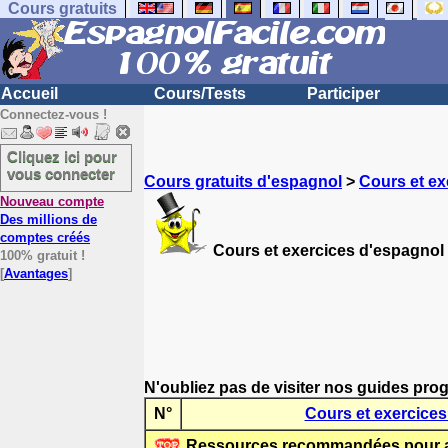
Cours gratuits
Accueil
Cours/Tests
Participer
Connectez-vous !
Cliquez ici pour
vous connecter
Cours gratuits d'espagnol
>
Cours et ex
Nouveau compte
Des millions de
comptes créés
Cours et exercices d'espagnol 
100% gratuit !
[
Avantages
]
N'oubliez pas de visiter nos guides prog
N°
Cours et exercices
Ressources recommandées pour ap