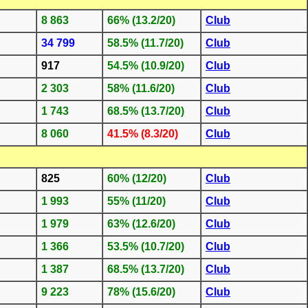
8 863
66% (13.2/20)
Club
34 799
58.5% (11.7/20)
Club
917
54.5% (10.9/20)
Club
2 303
58% (11.6/20)
Club
1 743
68.5% (13.7/20)
Club
8 060
41.5% (8.3/20)
Club
825
60% (12/20)
Club
1 993
55% (11/20)
Club
1 979
63% (12.6/20)
Club
1 366
53.5% (10.7/20)
Club
1 387
68.5% (13.7/20)
Club
9 223
78% (15.6/20)
Club