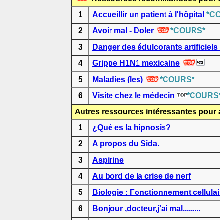
1
Accueillir un patient à l'hôpital
*C
2
Avoir mal - Doler
*COURS*
3
Danger des édulcorants artificiels 
4
Grippe H1N1 mexicaine
5
Maladies (les)
*COURS*
6
Visite chez le médecin
*COURS
Autres ressources intéressantes pour 
1
¿Qué es la hipnosis?
2
A propos du Sida.
3
Aspirine
4
Au bord de la crise de nerf
5
Biologie : Fonctionnement cellulai
6
Bonjour ,docteur,j'ai mal.........