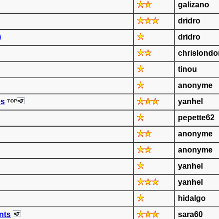
galizano
dridro
)
dridro
chrislondo
tinou
anonyme
es
yanhel
pepette62
anonyme
anonyme
yanhel
yanhel
hidalgo
nts
sara60