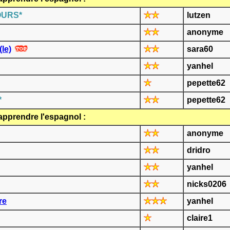
OURS*
lutzen
anonyme
(le)
sara60
yanhel
pepette62
*
pepette62
apprendre l'espagnol :
anonyme
dridro
yanhel
nicks0206
re
yanhel
claire1