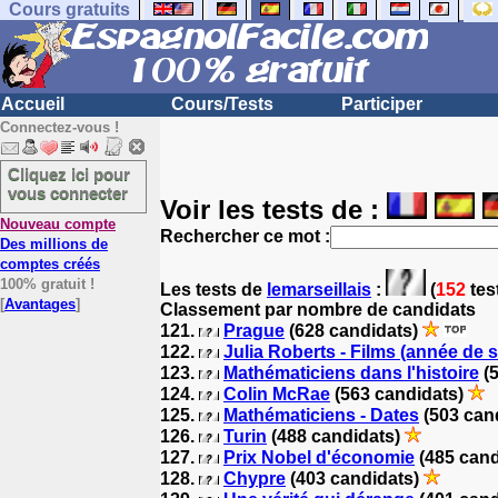
Cours gratuits
Accueil
Cours/Tests
Participer
Connectez-vous !
Cliquez ici pour
vous connecter
Voir les tests de :
Nouveau compte
Rechercher ce mot :
Des millions de
comptes créés
100% gratuit !
Les tests
de
lemarseillais
:
(
152
tes
[
Avantages
]
Classement par nombre de candidats
121.
Prague
(628 candidats)
122.
Julia Roberts - Films (année de s
123.
Mathématiciens dans l'histoire
(5
124.
Colin McRae
(563 candidats)
125.
Mathématiciens - Dates
(503 can
126.
Turin
(488 candidats)
127.
Prix Nobel d'économie
(485 cand
128.
Chypre
(403 candidats)