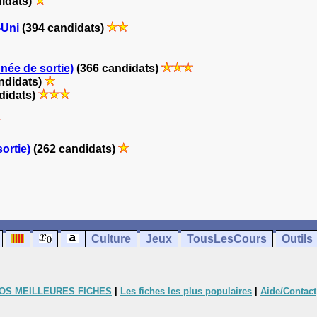
idats)
-Uni
(394 candidats)
née de sortie)
(366 candidats)
ndidats)
didats)
ortie)
(262 candidats)
Culture
Jeux
TousLesCours
Outils
OS MEILLEURES FICHES
|
Les fiches les plus populaires
|
Aide/Contact