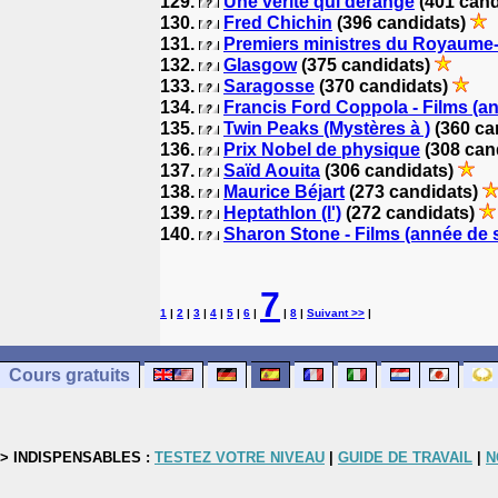
129.
Une vérité qui dérange
(401 cand
130.
Fred Chichin
(396 candidats)
131.
Premiers ministres du Royaume
132.
Glasgow
(375 candidats)
133.
Saragosse
(370 candidats)
134.
Francis Ford Coppola - Films (an
135.
Twin Peaks (Mystères à )
(360 ca
136.
Prix Nobel de physique
(308 can
137.
Saïd Aouita
(306 candidats)
138.
Maurice Béjart
(273 candidats)
139.
Heptathlon (l')
(272 candidats)
140.
Sharon Stone - Films (année de s
7
1
|
2
|
3
|
4
|
5
|
6
|
|
8
|
Suivant >>
|
Cours gratuits
> INDISPENSABLES :
TESTEZ VOTRE NIVEAU
|
GUIDE DE TRAVAIL
|
N