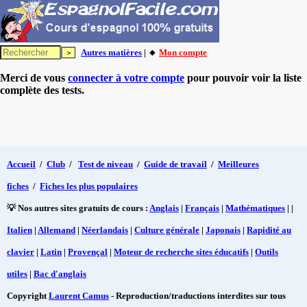
Autres matières
| 🔸
Mon compte
Merci de vous
connecter à votre compte
pour pouvoir voir la liste
complète des tests.
Accueil
/
Club
/
Test de niveau
/
Guide de travail
/
Meilleures
fiches
/
Fiches les plus populaires
💡 Nos autres sites gratuits de cours :
Anglais
|
Français
|
Mathématiques
| |
Italien
|
Allemand
|
Néerlandais
|
Culture générale
|
Japonais
|
Rapidité au
clavier
|
Latin
|
Provençal
|
Moteur de recherche sites éducatifs
|
Outils
utiles
|
Bac d'anglais
Copyright
Laurent Camus
- Reproduction/traductions interdites sur tous