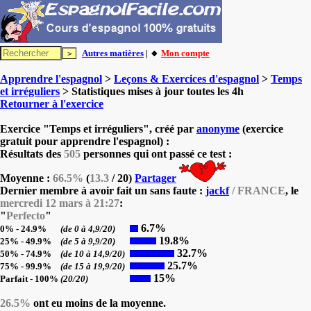
Autres matières
| 🔸
Mon compte
Apprendre l'espagnol
>
Leçons & Exercices d'espagnol
>
Temps
et irréguliers
> Statistiques mises à jour toutes les 4h
Retourner à l'exercice
Exercice "Temps et irréguliers", créé par
anonyme
(exercice
gratuit pour apprendre l'espagnol) :
Résultats des
505
personnes qui ont passé ce test :
Moyenne :
66.5%
(
13.3
/ 20)
Partager
Dernier membre à avoir fait un sans faute :
jackf
/ FRANCE
, le
mercredi 12 mars à 21:27
:
"
Perfecto
"
6.7%
0% - 24.9%
(de 0 à 4,9/20)
19.8%
25% - 49.9%
(de 5 à 9,9/20)
32.7%
50% - 74.9%
(de 10 à 14,9/20)
25.7%
75% - 99.9%
(de 15 à 19,9/20)
15%
Parfait - 100%
(20/20)
26.5%
ont eu moins de la moyenne.