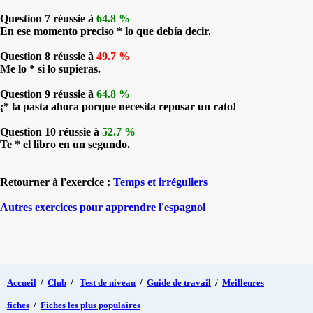
Question 7 réussie à
64.8 %
En ese momento preciso * lo que debía decir.
Question 8 réussie à
49.7 %
Me lo * si lo supieras.
Question 9 réussie à
64.8 %
¡* la pasta ahora porque necesita reposar un rato!
Question 10 réussie à
52.7 %
Te * el libro en un segundo.
Retourner à l'exercice :
Temps et irréguliers
Autres exercices pour apprendre l'espagnol
Accueil
/
Club
/
Test de niveau
/
Guide de travail
/
Meilleures
fiches
/
Fiches les plus populaires