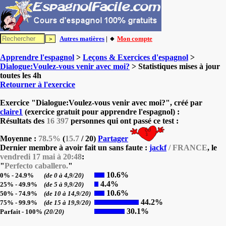
Autres matières
| 🔸
Mon compte
Apprendre l'espagnol
>
Leçons & Exercices d'espagnol
>
Dialogue:Voulez-vous venir avec moi?
> Statistiques mises à jour
toutes les 4h
Retourner à l'exercice
Exercice "Dialogue:Voulez-vous venir avec moi?", créé par
claire1
(exercice gratuit pour apprendre l'espagnol) :
Résultats des
16 397
personnes qui ont passé ce test :
Moyenne :
78.5%
(
15.7
/ 20)
Partager
Dernier membre à avoir fait un sans faute :
jackf
/ FRANCE
, le
vendredi 17 mai à 20:48
:
"
Perfecto caballero.
"
10.6%
0% - 24.9%
(de 0 à 4,9/20)
4.4%
25% - 49.9%
(de 5 à 9,9/20)
10.6%
50% - 74.9%
(de 10 à 14,9/20)
44.2%
75% - 99.9%
(de 15 à 19,9/20)
30.1%
Parfait - 100%
(20/20)