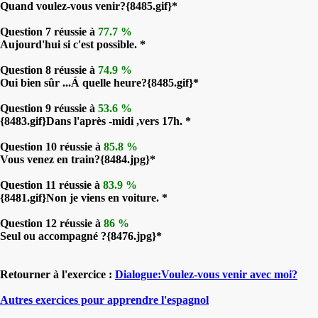
Quand voulez-vous venir?{8485.gif}*
Question 7 réussie à
77.7 %
Aujourd'hui si c'est possible. *
Question 8 réussie à
74.9 %
Oui bien sûr ...Á quelle heure?{8485.gif}*
Question 9 réussie à
53.6 %
{8483.gif}Dans l'après -midi ,vers 17h. *
Question 10 réussie à
85.8 %
Vous venez en train?{8484.jpg}*
Question 11 réussie à
83.9 %
{8481.gif}Non je viens en voiture. *
Question 12 réussie à
86 %
Seul ou accompagné ?{8476.jpg}*
Retourner à l'exercice :
Dialogue:Voulez-vous venir avec moi?
Autres exercices pour apprendre l'espagnol