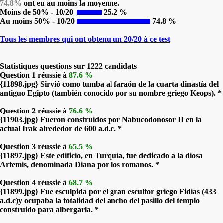
74.8%
ont eu au moins la moyenne.
Moins de 50% - 10/20
25.2 %
Au moins 50% - 10/20
74.8 %
Tous les membres qui ont obtenu un 20/20 à ce test
Statistiques questions sur 1222 candidats
Question 1 réussie à
87.6 %
{11898.jpg} Sirvió como tumba al faraón de la cuarta dinastía del
antiguo Egipto (también conocido por su nombre griego Keops). *
Question 2 réussie à
76.6 %
{11903.jpg} Fueron construidos por Nabucodonosor II en la
actual Irak alrededor de 600 a.d.c. *
Question 3 réussie à
65.5 %
{11897.jpg} Este edificio, en Turquía, fue dedicado a la diosa
Artemis, denominada Diana por los romanos. *
Question 4 réussie à
68.7 %
{11899.jpg} Fue esculpida por el gran escultor griego Fidias (433
a.d.c)y ocupaba la totalidad del ancho del pasillo del templo
construido para albergarla. *