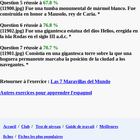
Question 5 réussie à
67.8 %
{11900.jpg} Fue una tumba monumental de mármol blanco. Fue
construida en honor a Mausolo, rey de Caria. *
Question 6 réussie à
76.8 %
{11902.jpg} Fue una gigantesca estatua del dios Helios, eregida en
la isla Rodas en el siglo III a.d.c. *
Question 7 réussie à
70.7 %
{11901.jpg} Consistía en una gigantesca torre sobre la que una
hoguera permanente marcaba la posición de la ciudad a los
navegantes. *
Retourner à l'exercice :
Las 7 Maravillas del Mundo
Autres exercices pour apprendre l'espagnol
Accueil
/
Club
/
Test de niveau
/
Guide de travail
/
Meilleures
fiches
/
Fiches les plus populaires