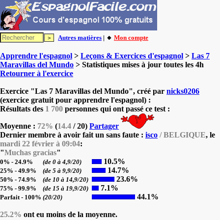
Autres matières
| 🔸
Mon compte
Apprendre l'espagnol
>
Leçons & Exercices d'espagnol
>
Las 7
Maravillas del Mundo
> Statistiques mises à jour toutes les 4h
Retourner à l'exercice
Exercice "Las 7 Maravillas del Mundo", créé par
nicks0206
(exercice gratuit pour apprendre l'espagnol) :
Résultats des
1 700
personnes qui ont passé ce test :
Moyenne :
72%
(
14.4
/ 20)
Partager
Dernier membre à avoir fait un sans faute :
isco
/ BELGIQUE
, le
mardi 22 février à 09:04
:
"
Muchas gracias
"
10.5%
0% - 24.9%
(de 0 à 4,9/20)
14.7%
25% - 49.9%
(de 5 à 9,9/20)
23.6%
50% - 74.9%
(de 10 à 14,9/20)
7.1%
75% - 99.9%
(de 15 à 19,9/20)
44.1%
Parfait - 100%
(20/20)
25.2%
ont eu moins de la moyenne.