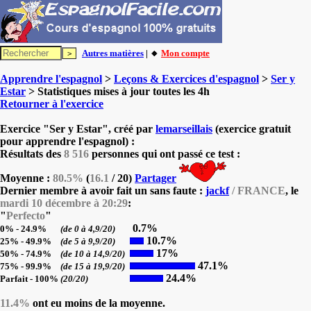
Autres matières
| 🔸
Mon compte
Apprendre l'espagnol
>
Leçons & Exercices d'espagnol
>
Ser y
Estar
> Statistiques mises à jour toutes les 4h
Retourner à l'exercice
Exercice "Ser y Estar", créé par
lemarseillais
(exercice gratuit
pour apprendre l'espagnol) :
Résultats des
8 516
personnes qui ont passé ce test :
Moyenne :
80.5%
(
16.1
/ 20)
Partager
Dernier membre à avoir fait un sans faute :
jackf
/ FRANCE
, le
mardi 10 décembre à 20:29
:
"
Perfecto
"
0.7%
0% - 24.9%
(de 0 à 4,9/20)
10.7%
25% - 49.9%
(de 5 à 9,9/20)
17%
50% - 74.9%
(de 10 à 14,9/20)
47.1%
75% - 99.9%
(de 15 à 19,9/20)
24.4%
Parfait - 100%
(20/20)
11.4%
ont eu moins de la moyenne.