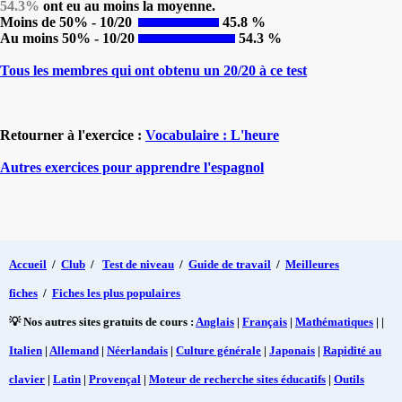
54.3%
ont eu au moins la moyenne.
Moins de 50% - 10/20
45.8 %
Au moins 50% - 10/20
54.3 %
Tous les membres qui ont obtenu un 20/20 à ce test
Retourner à l'exercice :
Vocabulaire : L'heure
Autres exercices pour apprendre l'espagnol
Accueil
/
Club
/
Test de niveau
/
Guide de travail
/
Meilleures
fiches
/
Fiches les plus populaires
💡 Nos autres sites gratuits de cours :
Anglais
|
Français
|
Mathématiques
| |
Italien
|
Allemand
|
Néerlandais
|
Culture générale
|
Japonais
|
Rapidité au
clavier
|
Latin
|
Provençal
|
Moteur de recherche sites éducatifs
|
Outils