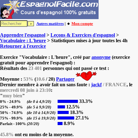
Autres matières
| 🔸
Mon compte
Apprendre l'espagnol
>
Leçons & Exercices d'espagnol
>
Vocabulaire : L'heure
> Statistiques mises à jour toutes les 4h
Retourner à l'exercice
Exercice "Vocabulaire : L'heure", créé par
anonyme
(exercice
gratuit pour apprendre l'espagnol) :
Résultats des
23 401
personnes qui ont passé ce test :
Moyenne :
53%
(
10.6
/ 20)
Partager
Dernier membre à avoir fait un sans faute :
jackf
/ FRANCE
, le
mercredi 08 juin à 23:10
:
"
muy bien
"
33.3%
0% - 24.9%
(de 0 à 4,9/20)
12.5%
25% - 49.9%
(de 5 à 9,9/20)
18.3%
50% - 74.9%
(de 10 à 14,9/20)
27.1%
75% - 99.9%
(de 15 à 19,9/20)
8.9%
Parfait - 100%
(20/20)
45.8%
ont eu moins de la moyenne.