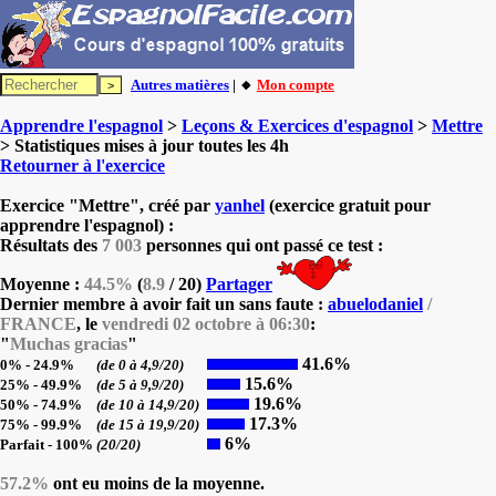
Autres matières
| 🔸
Mon compte
Apprendre l'espagnol
>
Leçons & Exercices d'espagnol
>
Mettre
> Statistiques mises à jour toutes les 4h
Retourner à l'exercice
Exercice "Mettre", créé par
yanhel
(exercice gratuit pour
apprendre l'espagnol) :
Résultats des
7 003
personnes qui ont passé ce test :
Moyenne :
44.5%
(
8.9
/ 20)
Partager
Dernier membre à avoir fait un sans faute :
abuelodaniel
/
FRANCE
, le
vendredi 02 octobre à 06:30
:
"
Muchas gracias
"
41.6%
0% - 24.9%
(de 0 à 4,9/20)
15.6%
25% - 49.9%
(de 5 à 9,9/20)
19.6%
50% - 74.9%
(de 10 à 14,9/20)
17.3%
75% - 99.9%
(de 15 à 19,9/20)
6%
Parfait - 100%
(20/20)
57.2%
ont eu moins de la moyenne.