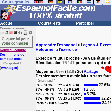
Cours gratuits
Accueil
Cours/Tests
Participer
Connectez-vous !
Cliquez ici pour
vous connecter
Apprendre l'espagnol
>
Leçons & Exerc
Retourner à l'exercice
Nouveau compte
Des millions de
Exercice "Futur proche - Je vais étudier
comptes créés
Résultats des
75 147
personnes qui ont 
100% gratuit !
[
Avantages
]
Moyenne :
69%
(
13.8
/ 20)
Partager
Dernier membre à avoir fait un sans faut
"
Gracias!
"
27.6%
0% - 24.9%
(de 0 à 4,9/20)
2.5%
25% - 49.9%
(de 5 à 9,9/20)
3.7%
50% - 74.9%
(de 10 à 14,9/20)
32.2
75% - 99.9%
(de 15 à 19,9/20)
34.1
Parfait - 100%
(20/20)