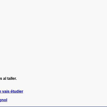
al taller.
e vais étudier
gnol