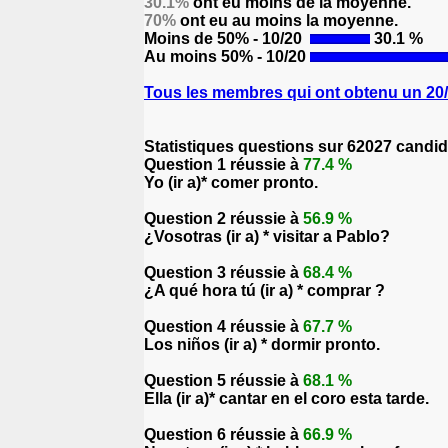
30.1%
ont eu moins de la moyenne.
70%
ont eu au moins la moyenne.
Moins de 50% - 10/20
30.1 %
Au moins 50% - 10/20
Tous les membres qui ont obtenu un 20/2
Statistiques questions sur 62027 candid
Question 1 réussie à
77.4 %
Yo (ir a)* comer pronto.
Question 2 réussie à
56.9 %
¿Vosotras (ir a) * visitar a Pablo?
Question 3 réussie à
68.4 %
¿A qué hora tú (ir a) * comprar ?
Question 4 réussie à
67.7 %
Los niños (ir a) * dormir pronto.
Question 5 réussie à
68.1 %
Ella (ir a)* cantar en el coro esta tarde.
Question 6 réussie à
66.9 %