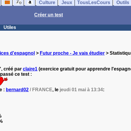
Culture
Jeux
TousLesCours
Outils
Créer un test
Utiles
ices d'espagnol
>
Futur proche - Je vais étudier
> Statistiqu
", créé par
claire1
(exercice gratuit pour apprendre l'espagno
passé ce test :
e :
bernard02
/ FRANCE
, le
jeudi 01 mai à 13:34
:
%
%