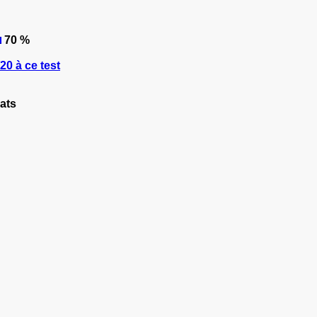
70 %
0 à ce test
ats