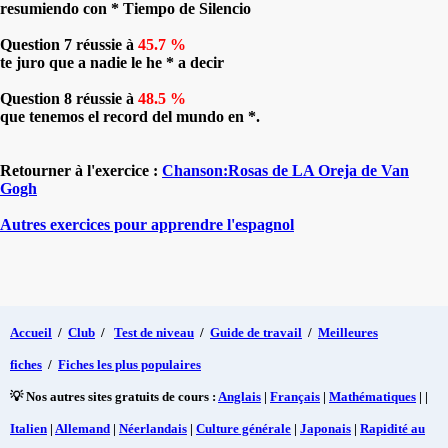
resumiendo con * Tiempo de Silencio
Question 7 réussie à
45.7 %
te juro que a nadie le he * a decir
Question 8 réussie à
48.5 %
que tenemos el record del mundo en *.
Retourner à l'exercice :
Chanson:Rosas de LA Oreja de Van
Gogh
Autres exercices pour apprendre l'espagnol
Accueil
/
Club
/
Test de niveau
/
Guide de travail
/
Meilleures
fiches
/
Fiches les plus populaires
💡 Nos autres sites gratuits de cours :
Anglais
|
Français
|
Mathématiques
| |
Italien
|
Allemand
|
Néerlandais
|
Culture générale
|
Japonais
|
Rapidité au