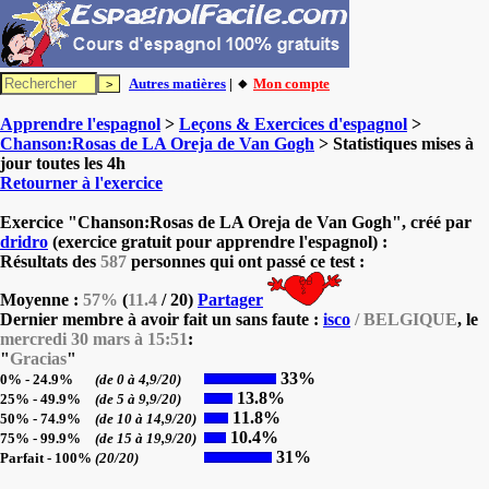
Autres matières
| 🔸
Mon compte
Apprendre l'espagnol
>
Leçons & Exercices d'espagnol
>
Chanson:Rosas de LA Oreja de Van Gogh
> Statistiques mises à
jour toutes les 4h
Retourner à l'exercice
Exercice "Chanson:Rosas de LA Oreja de Van Gogh", créé par
dridro
(exercice gratuit pour apprendre l'espagnol) :
Résultats des
587
personnes qui ont passé ce test :
Moyenne :
57%
(
11.4
/ 20)
Partager
Dernier membre à avoir fait un sans faute :
isco
/ BELGIQUE
, le
mercredi 30 mars à 15:51
:
"
Gracias
"
33%
0% - 24.9%
(de 0 à 4,9/20)
13.8%
25% - 49.9%
(de 5 à 9,9/20)
11.8%
50% - 74.9%
(de 10 à 14,9/20)
10.4%
75% - 99.9%
(de 15 à 19,9/20)
31%
Parfait - 100%
(20/20)