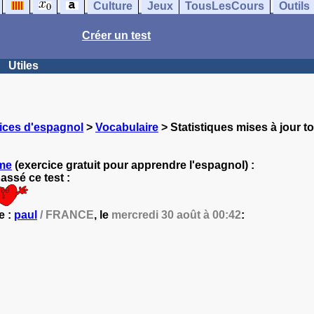
Culture
Jeux
TousLesCours
Outils
Créer un test
Utiles
ices d'espagnol
>
Vocabulaire
> Statistiques mises à jour t
me
(exercice gratuit pour apprendre l'espagnol) :
ssé ce test :
e :
paul
/ FRANCE
, le
mercredi 30 août à 00:42
: