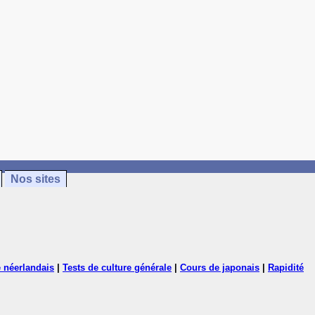
Nos sites
 néerlandais
|
Tests de culture générale
|
Cours de japonais
|
Rapidité