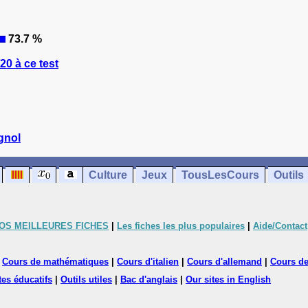
73.7 %
0 à ce test
gnol
Culture
Jeux
TousLesCours
Outils
OS MEILLEURES FICHES
|
Les fiches les plus populaires
|
Aide/Contact
|
Cours de mathématiques
|
Cours d'italien
|
Cours d'allemand
|
Cours de
tes éducatifs
|
Outils utiles
|
Bac d'anglais
|
Our sites in English