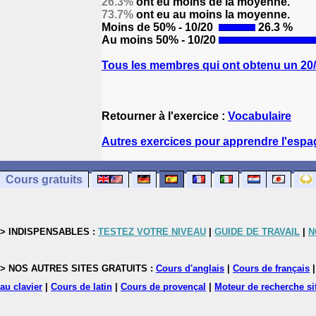
26.3%
ont eu moins de la moyenne.
73.7%
ont eu au moins la moyenne.
Moins de 50% - 10/20
26.3 %
Au moins 50% - 10/20
Tous les membres qui ont obtenu un 20/2
Retourner à l'exercice :
Vocabulaire
Autres exercices pour apprendre l'espa
Cours gratuits
> INDISPENSABLES :
TESTEZ VOTRE NIVEAU
|
GUIDE DE TRAVAIL
|
N
> NOS AUTRES SITES GRATUITS :
Cours d'anglais
|
Cours de français
au clavier
|
Cours de latin
|
Cours de provençal
|
Moteur de recherche si