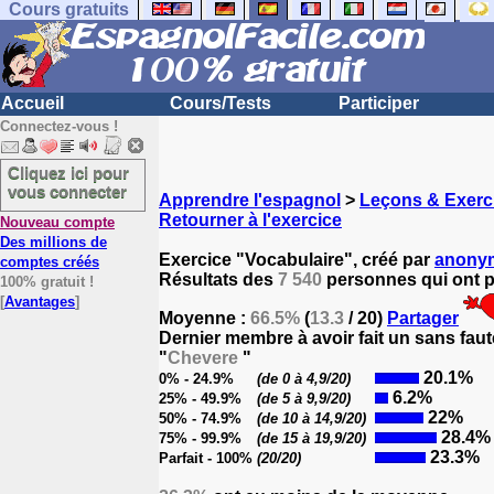
Cours gratuits
Accueil
Cours/Tests
Participer
Connectez-vous !
Cliquez ici pour
vous connecter
Apprendre l'espagnol
>
Leçons & Exerc
Retourner à l'exercice
Nouveau compte
Des millions de
Exercice "Vocabulaire", créé par
anony
comptes créés
Résultats des
7 540
personnes qui ont pa
100% gratuit !
[
Avantages
]
Moyenne :
66.5%
(
13.3
/ 20)
Partager
Dernier membre à avoir fait un sans faut
"
Chevere
"
20.1%
0% - 24.9%
(de 0 à 4,9/20)
6.2%
25% - 49.9%
(de 5 à 9,9/20)
22%
50% - 74.9%
(de 10 à 14,9/20)
28.4%
75% - 99.9%
(de 15 à 19,9/20)
23.3%
Parfait - 100%
(20/20)