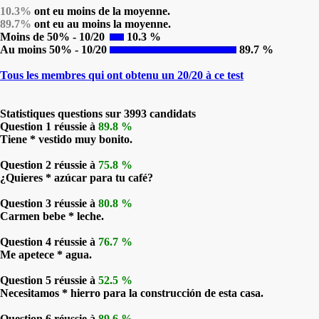
10.3%
ont eu moins de la moyenne.
89.7%
ont eu au moins la moyenne.
Moins de 50% - 10/20
10.3 %
Au moins 50% - 10/20
89.7 %
Tous les membres qui ont obtenu un 20/20 à ce test
Statistiques questions sur 3993 candidats
Question 1 réussie à
89.8 %
Tiene * vestido muy bonito.
Question 2 réussie à
75.8 %
¿Quieres * azúcar para tu café?
Question 3 réussie à
80.8 %
Carmen bebe * leche.
Question 4 réussie à
76.7 %
Me apetece * agua.
Question 5 réussie à
52.5 %
Necesitamos * hierro para la construcción de esta casa.
Question 6 réussie à
89.6 %