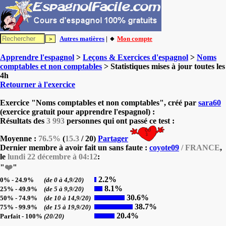
Autres matières
| 🔸
Mon compte
Apprendre l'espagnol
>
Leçons & Exercices d'espagnol
>
Noms
comptables et non comptables
> Statistiques mises à jour toutes les
4h
Retourner à l'exercice
Exercice "Noms comptables et non comptables", créé par
sara60
(exercice gratuit pour apprendre l'espagnol) :
Résultats des
3 993
personnes qui ont passé ce test :
Moyenne :
76.5%
(
15.3
/ 20)
Partager
Dernier membre à avoir fait un sans faute :
coyote09
/ FRANCE
,
le
lundi 22 décembre à 04:12
:
"
❤️
"
2.2%
0% - 24.9%
(de 0 à 4,9/20)
8.1%
25% - 49.9%
(de 5 à 9,9/20)
30.6%
50% - 74.9%
(de 10 à 14,9/20)
38.7%
75% - 99.9%
(de 15 à 19,9/20)
20.4%
Parfait - 100%
(20/20)