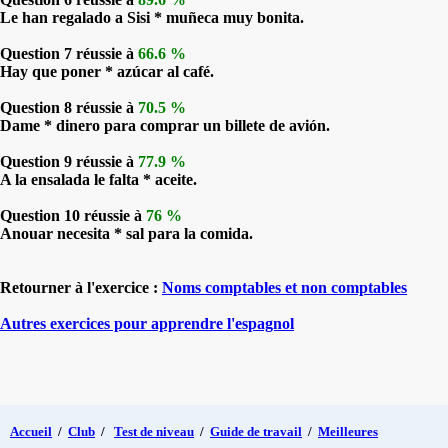
Le han regalado a Sisi * muñeca muy bonita.
Question 7 réussie à
66.6 %
Hay que poner * azúcar al café.
Question 8 réussie à
70.5 %
Dame * dinero para comprar un billete de avión.
Question 9 réussie à
77.9 %
A la ensalada le falta * aceite.
Question 10 réussie à
76 %
Anouar necesita * sal para la comida.
Retourner à l'exercice :
Noms comptables et non comptables
Autres exercices pour apprendre l'espagnol
Accueil
/
Club
/
Test de niveau
/
Guide de travail
/
Meilleures