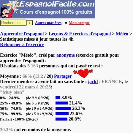
Autres matières
| 🔸
Mon compte
Apprendre l'espagnol
>
Leçons & Exercices d'espagnol
>
Météo
>
Statistiques mises à jour toutes les 4h
Retourner à l'exercice
Exercice "Météo", créé par
anonyme
(exercice gratuit pour
apprendre l'espagnol) :
Résultats des
5 163
personnes qui ont passé ce test :
Moyenne :
66%
(
13.2
/ 20)
Partager
Dernier membre à avoir fait un sans faute :
jackf
/ FRANCE
, le
vendredi 22 mars à 20:25
:
"
Muy bien
"
8.9%
0% - 24.9%
(de 0 à 4,9/20)
21.4%
25% - 49.9%
(de 5 à 9,9/20)
26.3%
50% - 74.9%
(de 10 à 14,9/20)
22.6%
75% - 99.9%
(de 15 à 19,9/20)
20.8%
Parfait - 100%
(20/20)
30.3%
ont eu moins de la moyenne.