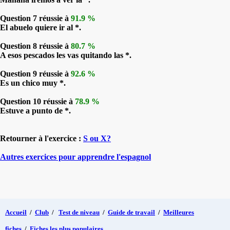
Question 7 réussie à
91.9 %
El abuelo quiere ir al *.
Question 8 réussie à
80.7 %
A esos pescados les vas quitando las *.
Question 9 réussie à
92.6 %
Es un chico muy *.
Question 10 réussie à
78.9 %
Estuve a punto de *.
Retourner à l'exercice :
S ou X?
Autres exercices pour apprendre l'espagnol
Accueil
/
Club
/
Test de niveau
/
Guide de travail
/
Meilleures
fiches
/
Fiches les plus populaires