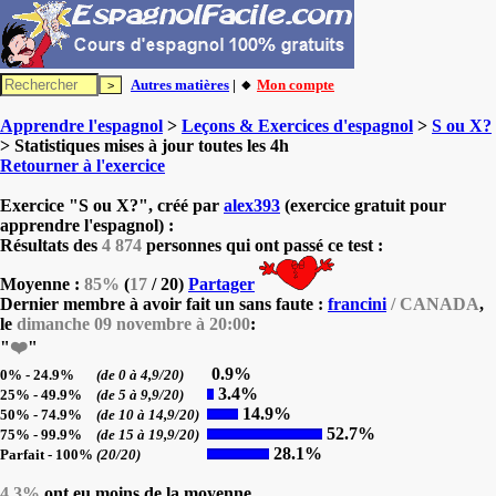
Autres matières
| 🔸
Mon compte
Apprendre l'espagnol
>
Leçons & Exercices d'espagnol
>
S ou X?
> Statistiques mises à jour toutes les 4h
Retourner à l'exercice
Exercice "S ou X?", créé par
alex393
(exercice gratuit pour
apprendre l'espagnol) :
Résultats des
4 874
personnes qui ont passé ce test :
Moyenne :
85%
(
17
/ 20)
Partager
Dernier membre à avoir fait un sans faute :
francini
/ CANADA
,
le
dimanche 09 novembre à 20:00
:
"
❤️
"
0.9%
0% - 24.9%
(de 0 à 4,9/20)
3.4%
25% - 49.9%
(de 5 à 9,9/20)
14.9%
50% - 74.9%
(de 10 à 14,9/20)
52.7%
75% - 99.9%
(de 15 à 19,9/20)
28.1%
Parfait - 100%
(20/20)
4.3%
ont eu moins de la moyenne.