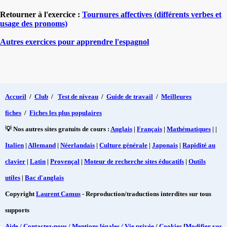
Retourner à l'exercice :
Tournures affectives (différents verbes et
usage des pronoms)
Autres exercices pour apprendre l'espagnol
Accueil
/
Club
/
Test de niveau
/
Guide de travail
/
Meilleures
fiches
/
Fiches les plus populaires
💡 Nos autres sites gratuits de cours :
Anglais
|
Français
|
Mathématiques
| |
Italien
|
Allemand
|
Néerlandais
|
Culture générale
|
Japonais
|
Rapidité au
clavier
|
Latin
|
Provençal
|
Moteur de recherche sites éducatifs
|
Outils
utiles
|
Bac d'anglais
Copyright
Laurent Camus
- Reproduction/traductions interdites sur tous
supports
Aide / Contactez-nous / Mentions légales / Vie privée
/
Cookies
[
Modifier vos