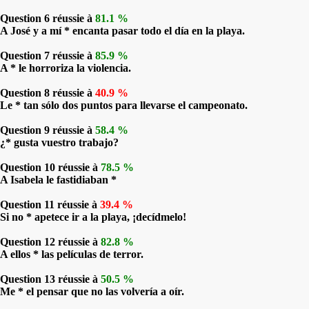
Question 6 réussie à
81.1 %
A José y a mí * encanta pasar todo el día en la playa.
Question 7 réussie à
85.9 %
A * le horroriza la violencia.
Question 8 réussie à
40.9 %
Le * tan sólo dos puntos para llevarse el campeonato.
Question 9 réussie à
58.4 %
¿* gusta vuestro trabajo?
Question 10 réussie à
78.5 %
A Isabela le fastidiaban *
Question 11 réussie à
39.4 %
Si no * apetece ir a la playa, ¡decídmelo!
Question 12 réussie à
82.8 %
A ellos * las películas de terror.
Question 13 réussie à
50.5 %
Me * el pensar que no las volvería a oír.