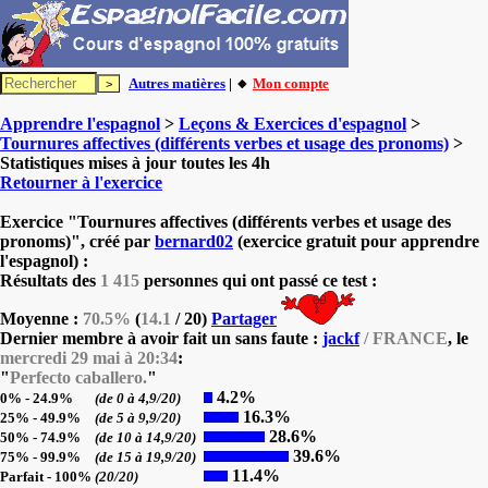
Autres matières
| 🔸
Mon compte
Apprendre l'espagnol
>
Leçons & Exercices d'espagnol
>
Tournures affectives (différents verbes et usage des pronoms)
>
Statistiques mises à jour toutes les 4h
Retourner à l'exercice
Exercice "Tournures affectives (différents verbes et usage des
pronoms)", créé par
bernard02
(exercice gratuit pour apprendre
l'espagnol) :
Résultats des
1 415
personnes qui ont passé ce test :
Moyenne :
70.5%
(
14.1
/ 20)
Partager
Dernier membre à avoir fait un sans faute :
jackf
/ FRANCE
, le
mercredi 29 mai à 20:34
:
"
Perfecto caballero.
"
4.2%
0% - 24.9%
(de 0 à 4,9/20)
16.3%
25% - 49.9%
(de 5 à 9,9/20)
28.6%
50% - 74.9%
(de 10 à 14,9/20)
39.6%
75% - 99.9%
(de 15 à 19,9/20)
11.4%
Parfait - 100%
(20/20)