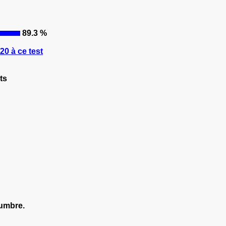
89.3 %
0 à ce test
ts
lumbre.