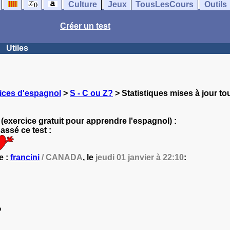
Culture
Jeux
TousLesCours
Outils
Créer un test
Utiles
ices d'espagnol
>
S - C ou Z?
> Statistiques mises à jour to
(exercice gratuit pour apprendre l'espagnol) :
ssé ce test :
e :
francini
/ CANADA
, le
jeudi 01 janvier à 22:10
:
%