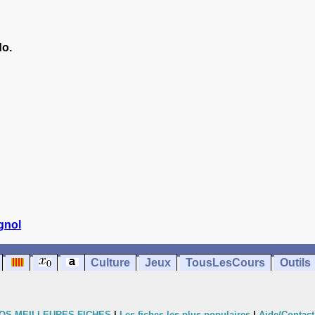
do.
gnol
Culture
Jeux
TousLesCours
Outils
OS MEILLEURES FICHES
|
Les fiches les plus populaires
|
Aide/Contact