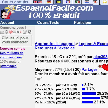
Cours gratuits
Accueil
Cours/Tests
Participer
Connectez-vous !
Cliquez ici pour
vous connecter
Apprendre l'espagnol
>
Leçons & Exerc
Retourner à l'exercice
Nouveau compte
Des millions de
Exercice "S - C ou Z?", créé par
alex393
comptes créés
Résultats des
4 680
personnes qui ont pa
100% gratuit !
[
Avantages
]
Moyenne :
77%
(
15.4
/ 20)
Partager
Dernier membre à avoir fait un sans faut
"
❤️
"
3.1%
0% - 24.9%
(de 0 à 4,9/20)
7.7%
25% - 49.9%
(de 5 à 9,9/20)
29.2%
50% - 74.9%
(de 10 à 14,9/20)
37
75% - 99.9%
(de 15 à 19,9/20)
23.1%
Parfait - 100%
(20/20)