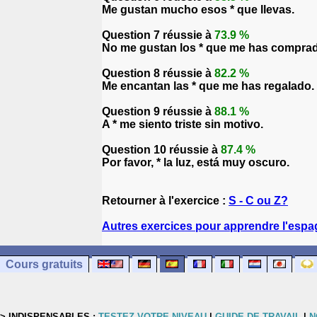
Me gustan mucho esos * que llevas.
Question 7 réussie à
73.9 %
No me gustan los * que me has compra
Question 8 réussie à
82.2 %
Me encantan las * que me has regalado.
Question 9 réussie à
88.1 %
A * me siento triste sin motivo.
Question 10 réussie à
87.4 %
Por favor, * la luz, está muy oscuro.
Retourner à l'exercice :
S - C ou Z?
Autres exercices pour apprendre l'espa
Cours gratuits
> INDISPENSABLES :
TESTEZ VOTRE NIVEAU
|
GUIDE DE TRAVAIL
|
N